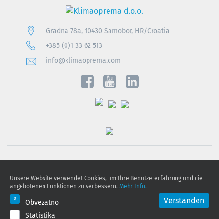
Gradna 78a, 10430 Samobor, HR/Croatia
+385 (0)1 33 62 513
info@klimaoprema.com
Obavijest o zaštiti osobnih podataka
Unsere Website verwendet Cookies, um Ihre Benutzererfahrung und die
Politika kolačića
angebotenen Funktionen zu verbessern.
Mehr Info.
GDPR
Verstanden
Obvezatno
Statistika
© 2026 Klimaoprema d.o.o., All rights reserved