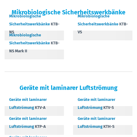
Mikrobiologische Sicherheitswerkbänke
Mikrobiologische
Mikrobiologische
Sicherheitswerkbänke
KTB-
Sicherheitswerkbänke
KTB-
NS
VS
Mikrobiologische
Sicherheitswerkbänke
KTB-
NS Mark II
Geräte mit laminarer Luftströmung
Geräte mit laminarer
Geräte mit laminarer
Luftströmung
KTV-A
Luftströmung
KTV-S
Geräte mit laminarer
Geräte mit laminarer
Luftströmung
KTP-A
Luftströmung
KTH-S